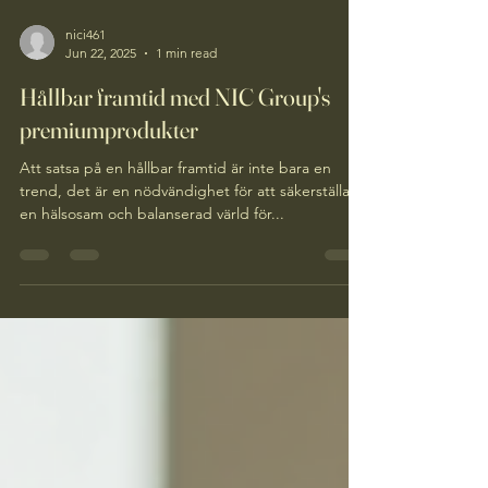
nici461
Jun 22, 2025
1 min read
Hållbar framtid med NIC Group's
premiumprodukter
Att satsa på en hållbar framtid är inte bara en
trend, det är en nödvändighet för att säkerställa
en hälsosam och balanserad värld för...