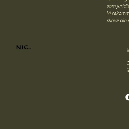
som juridi
Vi rekomme
skriva din 
G
S