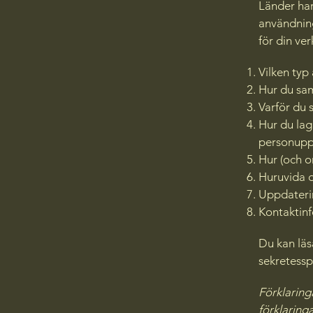
Länder har
användninge
för din ve
Vilken typ
Hur du sam
Varför du 
Hur du lag
personupp
Hur (och 
Huruvida d
Uppdaterin
Kontaktin
Du kan läs
sekretessp
Förklaring
förklaring