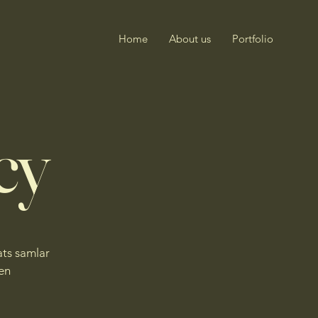
Home
About us
Portfolio
cy
ats samlar
Den