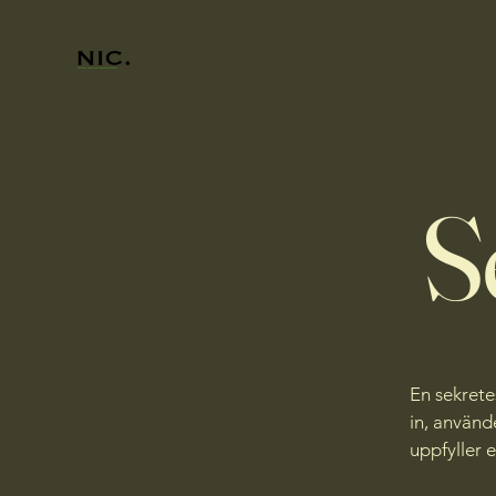
S
En sekrete
in, använd
uppfyller 