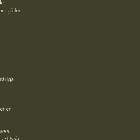
de
som gäller
eråriga
er en
männa
 artikeln