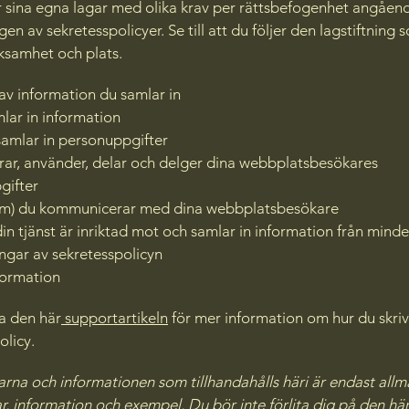
 sina egna lagar med olika krav per rättsbefogenhet angåen
n av sekretesspolicyer. Se till att du följer den lagstiftning 
rksamhet och plats.
 av information du samlar in
lar in information
samlar in personuppgifter
rar, använder, delar och delger dina webbplatsbesökares
gifter
om) du kommunicerar med dina webbplatsbesökare
in tjänst är inriktad mot och samlar in information från mind
gar av sekretesspolicyn
formation
a den här
supportartikeln
för mer information om hur du skriv
olicy.
arna och informationen som tillhandahålls häri är endast all
ar, information och exempel. Du bör inte förlita dig på den här